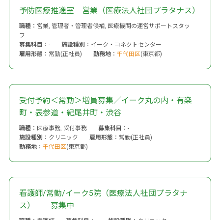
予防医療推進室 営業（医療法人社団プラタナス）
職種
：営業, 管理者・管理者候補, 医療機関の運営サポートスタッ
フ
募集科目
：-
施設種別
：イーク・コネクトセンター
雇用形態
：常勤(正社員)
勤務地
：
千代田区
(東京都)
受付予約＜常勤＞増員募集／イーク丸の内・有楽
町・表参道・紀尾井町・渋谷
職種
：医療事務, 受付事務
募集科目
：-
施設種別
：クリニック
雇用形態
：常勤(正社員)
勤務地
：
千代田区
(東京都)
看護師/常勤/イーク5院（医療法人社団プラタナ
ス） 募集中