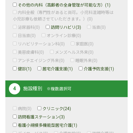
その他の内科（高齢者の全身管理が可能な方）
(1)
内科全般（専門性があると尚可。小児科混雑時等は
小児診療も依頼させていただきます。）
(0)
泌尿器科
(0)
訪問リハビリ
(3)
当直
(0)
日当直
(0)
オンライン診療
(0)
リハビリテーション科
(0)
家庭医
(0)
美容皮膚科
(0)
メンズヘルス外来
(0)
アンチエイジング外来
(0)
睡眠外来
(0)
健診
(1)
居宅介護支援
(1)
介護予防支援
(1)
施設種別
※複数選択可
病院
(0)
クリニック
(24)
訪問看護ステーション
(3)
看護小規模多機能型居宅介護
(1)