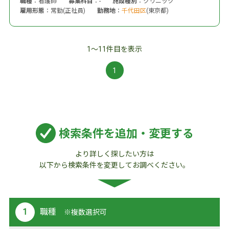
職種
：看護師
募集科目
：-
施設種別
：クリニック
雇用形態
：常勤(正社員)
勤務地
：
千代田区
(東京都)
1～11件目を表示
1
検索条件を追加・変更する
より詳しく探したい方は
以下から検索条件を変更してお調べください。
職種
※複数選択可