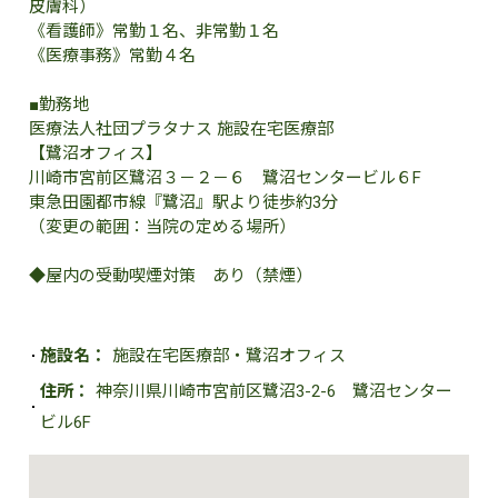
皮膚科）
《看護師》常勤１名、非常勤１名
《医療事務》常勤４名
■勤務地
医療法人社団プラタナス 施設在宅医療部
【鷺沼オフィス】
川崎市宮前区鷺沼３－２－６ 鷺沼センタービル６F
東急田園都市線『鷺沼』駅より徒歩約3分
（変更の範囲：当院の定める場所）
◆屋内の受動喫煙対策 あり（禁煙）
施設名：
施設在宅医療部・鷺沼オフィス
住所：
神奈川県川崎市宮前区鷺沼3-2-6 鷺沼センター
ビル6F