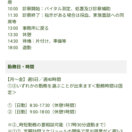
席
10:00 診察開始：バイタル測定、処置及び診察補助
11:30 診察終了：指示がある場合は採血、家族面談への同
席等
13:00 事務所に戻る
13:30 休憩
14:30 待機：片付け、準備等
18:00 退勤
勤務日・時間
【
月～金】週5日／週40時間
①②いずれかの勤務を選ぶことが出来ます＜勤務時間は固
定＞
①［日勤］8:30-17:30（休憩1時間）
②［日勤］9:00-18:00（休憩1時間）
※②_時短勤務の要相談可能（17時30分退勤まで）
※①②_定期訪問スケジュールの関係で早出残業が＜週2-3