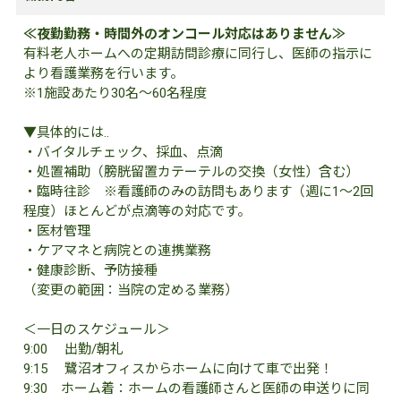
≪夜勤勤務・時間外のオンコール対応はありません≫
有料老人ホームへの定期訪問診療に同行し、医師の指示に
より看護業務を行います。
※1施設あたり30名～60名程度
▼具体的には..
・バイタルチェック、採血、点滴
・処置補助（膀胱留置カテーテルの交換（女性）含む）
・臨時往診 ※看護師のみの訪問もあります（週に1～2回
程度）ほとんどが点滴等の対応です。
・医材管理
・ケアマネと病院との連携業務
・健康診断、予防接種
（変更の範囲：当院の定める業務）
＜一日のスケジュール＞
9:00 出勤/朝礼
9:15 鷺沼オフィスからホームに向けて車で出発！
9:30 ホーム着：ホームの看護師さんと医師の申送りに同